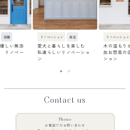
店舗
リノベーション
寝室
リノベーション
優しい無添
愛犬と暮らしを楽しむ
木の温もり
 リノベー
私達らしいリノベーショ
加お惣菜の
ン
ション
Contact us
Phone
お電話でのお問い合わせ